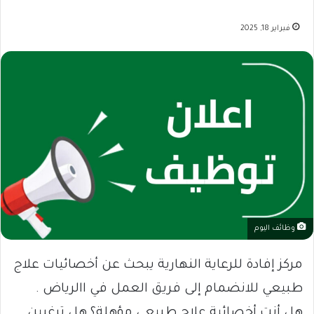
فبراير 18, 2025
وظائف اليوم
مركز إفادة للرعاية النهارية يبحث عن أخصائيات علاج
طبيعي للانضمام إلى فريق العمل في االرياض .
هل أنتِ أخصائية علاج طبيعي مؤهلة؟ هل ترغبين