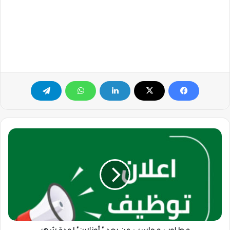
مطلوب
محاسب
عن
بعد
"
أونلاين"
لمدة
شهر