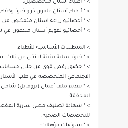
> * أطباء أسنان متخصصين:
> * أطباء أسنان عامون ذوو خبرة وكفاءة
> * أخصائيو زراعة أسنان متمكنون من أح
> * أخصائيو تقويم أسنان مبدعون في تص
> المتطلبات الأساسية للأطباء:
> * خبرة عملية مثبتة لا تقل عن ثلاث
> * حضور رقمي قوي من خلال حسابات
الاجتماعي المتخصصة في طب الأسنان
> * تقديم ملف أعمال (بروفايل) شامل يبر
المحققة.
> * شهادة تصنيف مهني سارية المفعول
للتخصصات الصحية.
> * ممرضات مؤهلات: