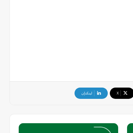
‫X
لينكدإن
وظائف
متنوعة