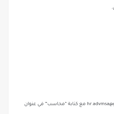
hr.advmsa@
مع كتابة “محاسب” في عنوان