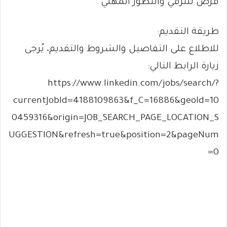
فرص للترقي والتطور المهني
طريقة التقديم:
للاطلاع على التفاصيل والشروط والتقديم، يُرجى
زيارة الرابط التالي:
https://www.linkedin.com/jobs/search/?
currentJobId=4188109863&f_C=16886&geoId=10
0459316&origin=JOB_SEARCH_PAGE_LOCATION_S
UGGESTION&refresh=true&position=2&pageNum
=0