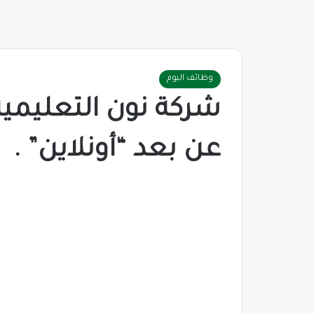
وظائف اليوم
شركة نون التعليمي
عن بعد “أونلاين” .