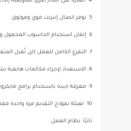
4. القدرة على ابتكار طرق تسويقية إبداعية.
5. توفر اتصال إنترنت قوي وموثوق.
6. إتقان استخدام الحاسوب المحمول والقدرة على التعلم بسرعة.
7. التفرغ الكامل للعمل (لن تُقبل المتقدمات اللاتي يشغلن وظائف أخرى).
8. الاستعداد لإجراء مكالمات هاتفية بشكل يومي وإتمام عمليات البيع.
9. معرفة جيدة باستخدام برامج مايكروسوفت وورد وإكسل.
10. تعبئة نموذج التقديم مرة واحدة فقط.
ثانيًا: نظام العمل