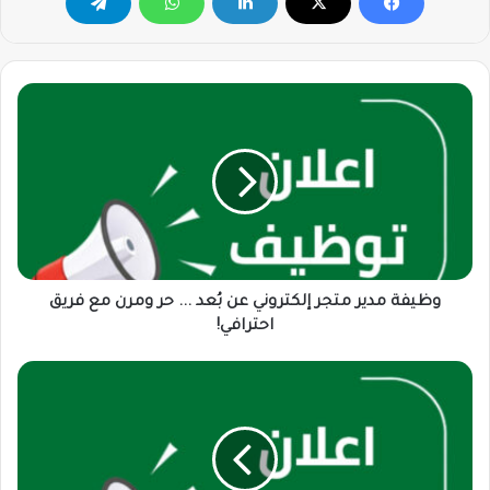
وظيفة
مدير
متجر
إلكتروني
عن
بُعد
...
حر
ومرن
مع
وظيفة مدير متجر إلكتروني عن بُعد ... حر ومرن مع فريق
فريق
احترافي!
احترافي!
صالون
بيلا
سبأ
للتجميل
يعلن
عن