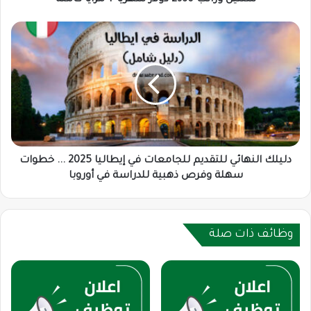
وراتب
2930
دليلك
دولار
النهائي
شهريًا
للتقديم
+
للجامعات
مزايا
في
كاملة
إيطاليا
2025
...
خطوات
سهلة
دليلك النهائي للتقديم للجامعات في إيطاليا 2025 ... خطوات
وفرص
سهلة وفرص ذهبية للدراسة في أوروبا
ذهبية
للدراسة
في
أوروبا
وظائف ذات صلة