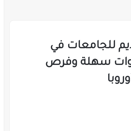
ديم للجامعات في
202 … خطوات سهلة وفرص
روبا