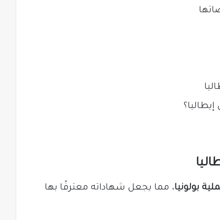
اتها
ليا
إيطاليا؟
اليا
لية بولونيا
، مما يجعل شهاداته معترفًا بها