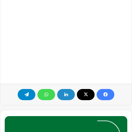
فرصة
توظيف
لدى