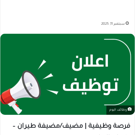
سبتمبر 11, 2025
وظائف اليوم
فرصة وظيفية | مضيف/مضيفة طيران –