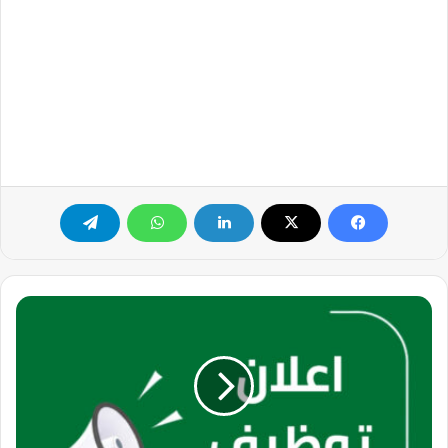
شاغر
وظيفي
...
بمسمى
مهندس
مبيعات
لدي