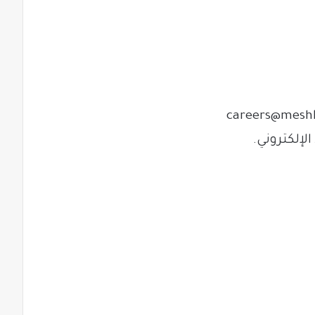
careers@meshk
لإلكتروني.