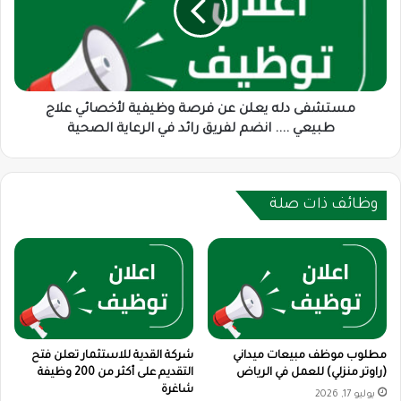
فرصة
وظيفية
لأخصائي
علاج
طبيعي
....
مستشفى دله يعلن عن فرصة وظيفية لأخصائي علاج
انضم
طبيعي .... انضم لفريق رائد في الرعاية الصحية
لفريق
رائد
في
الرعاية
وظائف ذات صلة
الصحية
مطلوب موظف مبيعات ميداني
شركة القدية للاستثمار تعلن فتح
(راوتر منزلي) للعمل في الرياض
التقديم على أكثر من 200 وظيفة
شاغرة
يوليو 17, 2026