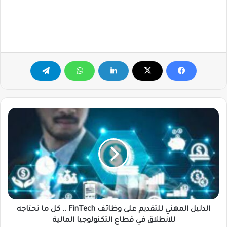
الدليل
المهني
للتقديم
على
وظائف
FinTech
..
كل
ما
تحتاجه
الدليل المهني للتقديم على وظائف FinTech .. كل ما تحتاجه
للانطلاق
للانطلاق في قطاع التكنولوجيا المالية