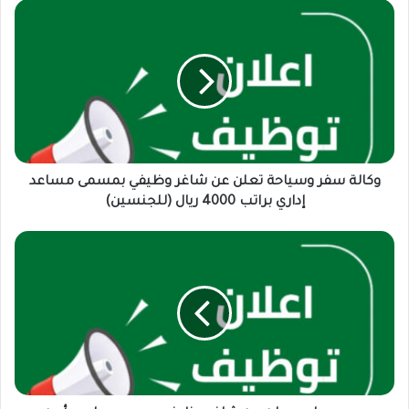
وكالة
سفر
وسياحة
تعلن
عن
شاغر
وظيفي
بمسمى
مساعد
إداري
وكالة سفر وسياحة تعلن عن شاغر وظيفي بمسمى مساعد
براتب
إداري براتب 4000 ريال (للجنسين)
4000
ريال
مجمع
(للجنسين)
طبي
يعلن
عن
شاغر
وظيفي
بمسمى
حارس
أمن