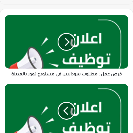
فرص
عمل
:
مطلوب
سودانيين
في
مستودع
تمور
بالمدينة
فرص عمل : مطلوب سودانيين في مستودع تمور بالمدينة
شركة
كيتا
تبحث
عن
مناديب
توصيل
براتب
6000