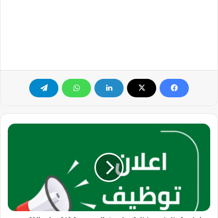
إعلان
توظيف
...
فنادق
ماريوت
السعودية
تفتح
باب
التقديم