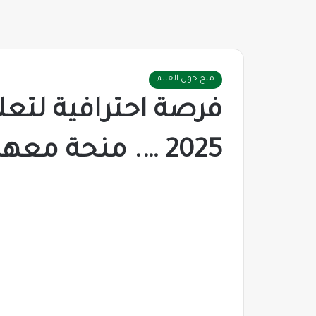
منح حول العالم
فرصة احترافية لتعلم 
2025 …. منحة معهد IIK الممولة بالكامل