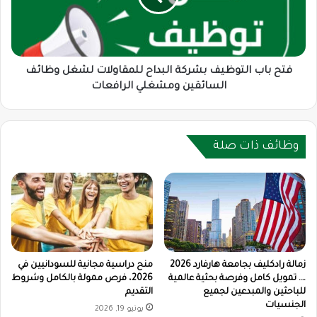
للمقاولات
لشغل
وظائف
السائقين
ومشغلي
فتح باب التوظيف بشركة البداح للمقاولات لشغل وظائف
الرافعات
السائقين ومشغلي الرافعات
وظائف ذات صلة
زمالة رادكليف بجامعة هارفارد 2026
منح دراسية مجانية للسودانيين في
…. تمويل كامل وفرصة بحثية عالمية
2026، فرص ممولة بالكامل وشروط
للباحثين والمبدعين لجميع
التقديم
الجنسيات
يونيو 19, 2026