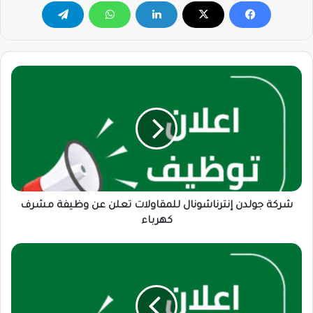
شركة
جولدن
إنترناشونال
للمقاولات
تعلن
عن
وظيفة
مشرف
كهرباء
شركة جولدن إنترناشونال للمقاولات تعلن عن وظيفة مشرف
كهرباء
فتح
باب
التوظيف
بشركة
البداح