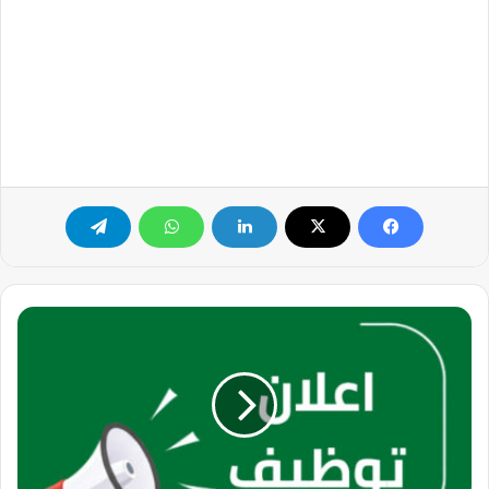
وظائف
مناديب
توصيل
بنظام
(العمل
الحر
)