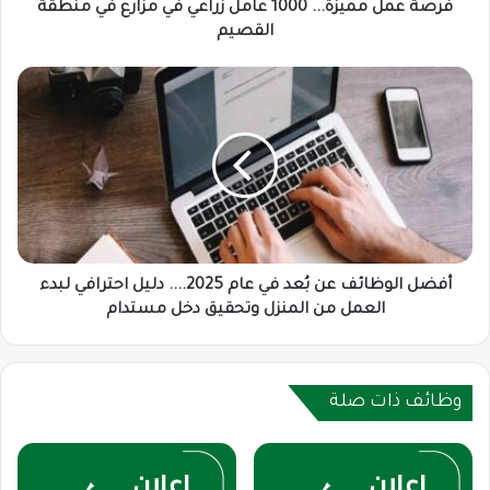
منطقة
فرصة عمل مميزة... 1000 عامل زراعي في مزارع في منطقة
القصيم
القصيم
أفضل
الوظائف
عن
بُعد
في
عام
2025....
دليل
احترافي
لبدء
أفضل الوظائف عن بُعد في عام 2025.... دليل احترافي لبدء
العمل
العمل من المنزل وتحقيق دخل مستدام
من
المنزل
وتحقيق
دخل
وظائف ذات صلة
مستدام