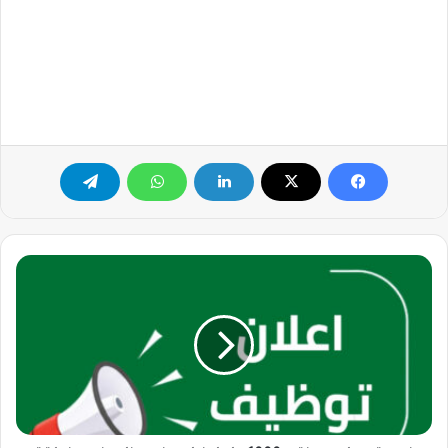
فرصة
عمل
مميزة...
1000
عامل
زراعي
في
مزارع
في