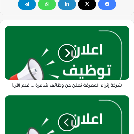
شركة
إثراء
المعرفة
تعلن
عن
وظائف
شاغرة
...
قدم
الآن!
شركة إثراء المعرفة تعلن عن وظائف شاغرة ... قدم الآن!
وظيفة
شاغرة
لأخصائي/
فني
ميكروبيولوجي
في