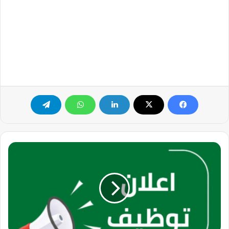
وظائف
هندسية
بقسم
الجودة
لدي
شركة
أبونيان
القابضة