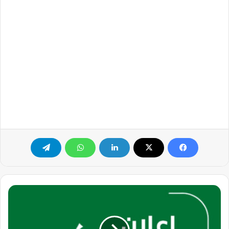
فرصة
وظيفية
لمصمم
جرافيك